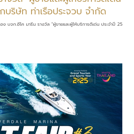
จำปี 2567 " จากบริษัท ท่าเรือประจวบ จำกัด
ง บจก.อีโค มารีน รางวัล "ผู้ขายและผู้ให้บริการดีเด่น ประจำปี 2567