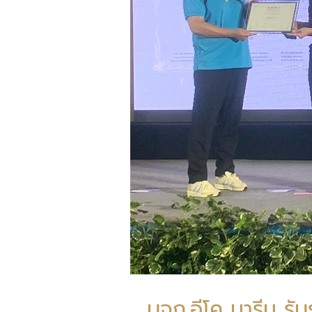
บจก.อีโค มารีน รับร