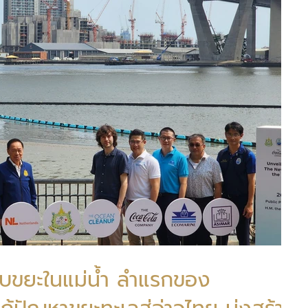
จับขยะในแม่น้ำ ลำแรกของ