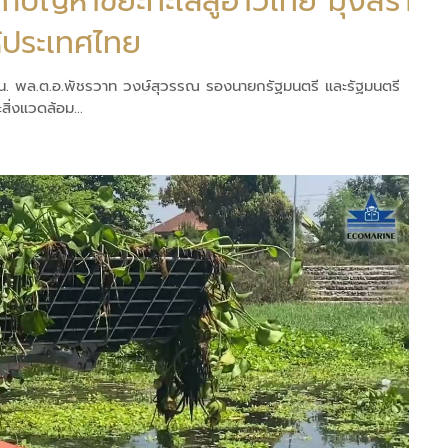
ห้ประเทศไทย
0 น. พล.ต.อ.พัชรวาท วงษ์สุวรรณ รองนายกรัฐมนตรี และรัฐมนตรี
่งแวดล้อม...