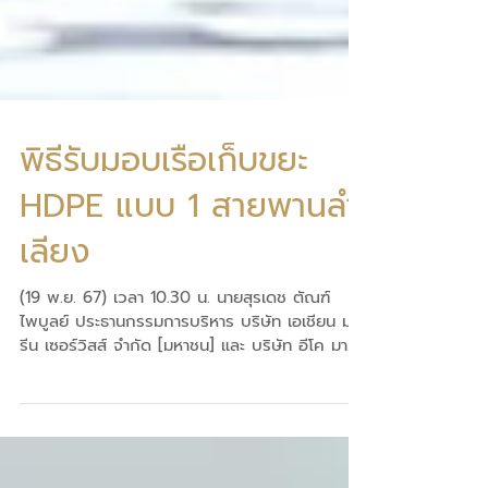
พิธีรับมอบเรือเก็บขยะ
HDPE แบบ 1 สายพานลํา
เลียง
(19 พ.ย. 67) เวลา 10.30 น. นายสุรเดช ตัณฑ์
ไพบูลย์ ประธานกรรมการบริหาร บริษัท เอเชียน มา
รีน เซอร์วิสส์ จำกัด [มหาชน] และ บริษัท อีโค มา
รีน...