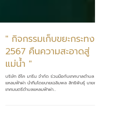
" กิจกรรมเก็บขยะกระทง
2567 คืนความสะอาดสู่
แม่น้ำ "
บริษัท อีโค มารีน จำกัด ร่วมมือกับเทศบาลตำบล
แหลมฟ้าผ่า นำทีมโดยนายเฉลิมพล สิทธิพันธุ์ นายก
เทศมนตรีตำบลแหลมฟ้าผ่า...