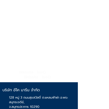
Website : bioQ
Website : bioQ
บริษัท อีโค มารีน จำกัด
128 หมู่ 3 ถนนสุขสวัสดิ์ ต.แหลมฟ้าผ่า อ.พระ
สมุทรเจดีย์,
จ.สมุทรปราการ 10290