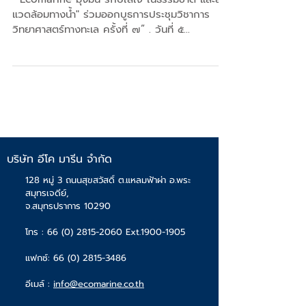
ครั้งที่ ๗
" Ecomarine มุ่งมั่น รักษ์ใส่ใจ ในธรรมชาติ และสิ่ง
แวดล้อมทางน้ำ" ร่วมออกบูธการประชุมวิชาการ
วิทยาศาสตร์ทางทะเล ครั้งที่ ๗” . วันที่ ๕...
บริษัท อีโค มารีน จำกัด
128 หมู่ 3 ถนนสุขสวัสดิ์ ต.แหลมฟ้าผ่า อ.พระ
สมุทรเจดีย์,
จ.สมุทรปราการ 10290
โทร :
66 (0) 2815-2060
Ext.1900-1905
แฟกซ์:
66 (0) 2815-3486