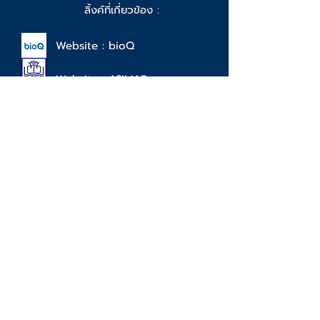
อีเมล์ :
info@ecomarine.co.th
ลิ้งค์ที่เกี่ยวข้อง :
Website : bioQ
Website : ASIMAR
Facebook : Ecomarine Products
Instagram : @ecomarine_official
Youtube : Ecomarine Co.,Ltd.