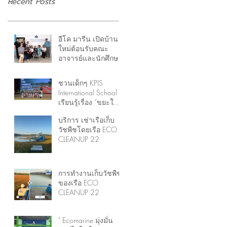
Recent Posts
อีโค มารีน เปิดบ้าน
ใหม่ต้อนรับคณะ
อาจารย์และนักศึกษา
จากสถาบันวิจัย
ทรัพยากรทางน้ำ
ชวนเด็กๆ KPIS
จุฬาฯ
International School
เรียนรู้เรื่อง “ขยะใน
แม่น้ำ” และ “ผักตบ
บริการ เช่าเรือเก็บ
ชวา” เพื่อการ
วัชพืชโดยเรือ ECO
ตระหนักรู้ (Self-
CLEANUP 22
awareness)
การทำงานเก็บวัชพืช
ของเรือ ECO
CLEANUP 22
" Ecomarine มุ่งมั่น