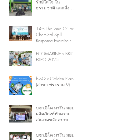
รักษ์ใส่ใจ ใน
ธรรมชาติ และสิ่ง
แวดล้อมทางน้ำ" ร่วม
กับ The Ocean
Cleanup ร่วมมือแก้ไข
14th Thailand Oil and
ปัญหาขยะทะเลระดับ
Chemical Spill
ประเทศ
Response Exercise :
(TOC EX 14)
ECOMARINE x BKK
EXPO 2025
bioQ x Golden Place
(สาขา พระราม 9)
บจก.อีโค มารีน มอบ
ผลิตภัณฑ์ทำความ
สะอาดขจัดคราบ
น้ำมันสูตรชีวภาพ ให้
กับเทศบาลตำบล
บจก.อีโค มารีน มอบ
แหลมฟ้าผ่า