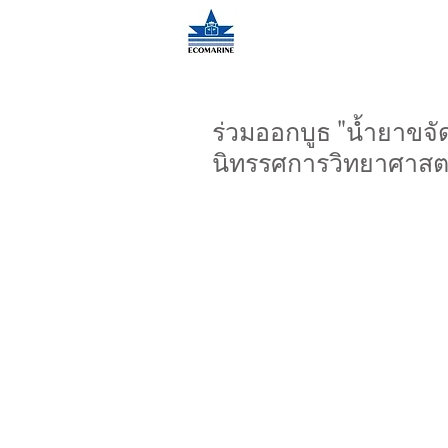
ร่วมออกบูธ "น้ำยาขจั
นิทรรศการวิทยาศาสตร์