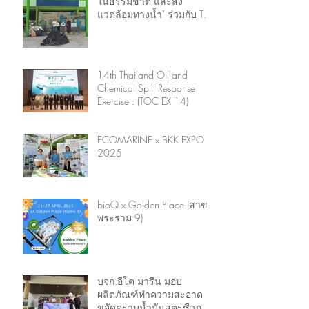
ในธรรมชาติ และสิ่ง
แวดล้อมทางน้ำ" ร่วมกับ The
Ocean Cleanup ร่วมมือ
แก้ไขปัญหาขยะทะเลระดับ
ประเทศ
14th Thailand Oil and
Chemical Spill Response
Exercise : (TOC EX 14)
ECOMARINE x BKK EXPO
2025
bioQ x Golden Place (สาขา
พระราม 9)
บจก.อีโค มารีน มอบ
ผลิตภัณฑ์ทำความสะอาด
ขจัดคราบน้ำมันสูตรชีวภาพ