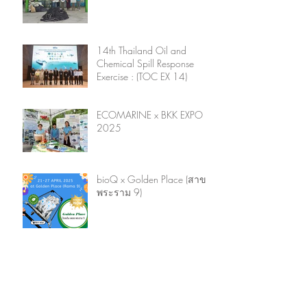
Ocean Cleanup ร่วมมือ
แก้ไขปัญหาขยะทะเลระดับ
ประเทศ
14th Thailand Oil and
Chemical Spill Response
Exercise : (TOC EX 14)
ECOMARINE x BKK EXPO
2025
bioQ x Golden Place (สาขา
พระราม 9)
บจก.อีโค มารีน มอบ
ผลิตภัณฑ์ทำความสะอาด
ขจัดคราบน้ำมันสูตรชีวภาพ
ให้กับเทศบาลตำบลแหลม