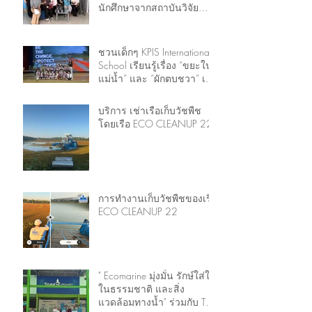
นักศึกษาจากสถาบันวิจัย
ทรัพยากรทางน้ำ จุฬาฯ
ชวนเด็กๆ KPIS International
School เรียนรู้เรื่อง “ขยะใน
แม่น้ำ” และ “ผักตบชวา” เพื่อ
การตระหนักรู้ (Self-
awareness)
บริการ เช่าเรือเก็บวัชพืช
โดยเรือ ECO CLEANUP 22
การทำงานเก็บวัชพืชของเรือ
ECO CLEANUP 22
" Ecomarine มุ่งมั่น รักษ์ใส่ใจ
ในธรรมชาติ และสิ่ง
แวดล้อมทางน้ำ" ร่วมกับ The