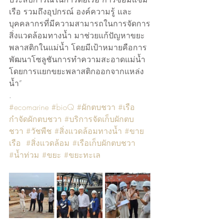
เรือ รวมถึงอุปกรณ์ องค์ความรู้ และ
บุคคลากรที่มีความสามารถในการจัดการ
สิ่งแวดล้อมทางน้ำ มาช่วยแก้ปัญหาขยะ
พลาสติกในแม่น้ำ โดยมีเป้าหมายคือการ
พัฒนาโซลูชันการทำความสะอาดแม่น้ำ 
โดยการแยกขยะพลาสติกออกจากแหล่ง
น้ำ”   
.
#ecomarine
#bioQ
#ผักตบชวา
#เรือ
กำจัดผักตบชวา
#บริการจัดเก็บผักตบ
ชวา
#วัชพืช
#สิ่งแวดล้อมทางน้ำ
#ขาย
เรือ
#สิ่งแวดล้อม
#เรือเก็บผักตบชวา
#น้ำท่วม
#ขยะ
#ขยะทะเล