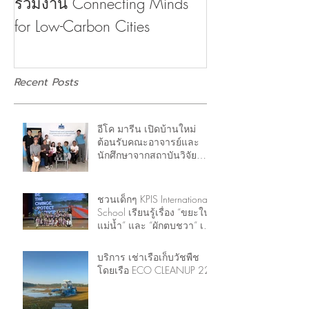
ร่วมงาน Connecting Minds
บ้านต้อนรับภาค
for Low-Carbon Cities
ใส่ใจในเรื่องสิ
Recent Posts
อีโค มารีน เปิดบ้านใหม่
ต้อนรับคณะอาจารย์และ
นักศึกษาจากสถาบันวิจัย
ทรัพยากรทางน้ำ จุฬาฯ
ชวนเด็กๆ KPIS International
School เรียนรู้เรื่อง “ขยะใน
แม่น้ำ” และ “ผักตบชวา” เพื่อ
การตระหนักรู้ (Self-
awareness)
บริการ เช่าเรือเก็บวัชพืช
โดยเรือ ECO CLEANUP 22