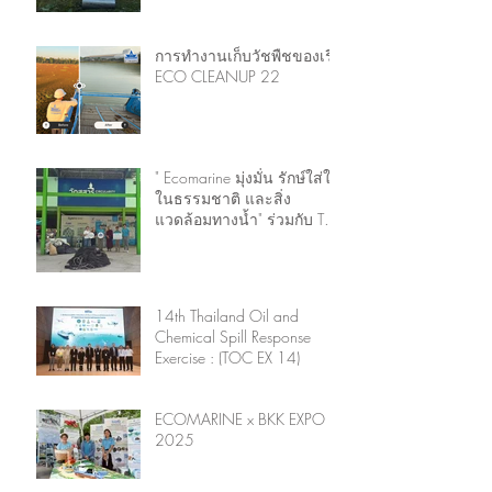
การทำงานเก็บวัชพืชของเรือ
ECO CLEANUP 22
" Ecomarine มุ่งมั่น รักษ์ใส่ใจ
ในธรรมชาติ และสิ่ง
แวดล้อมทางน้ำ" ร่วมกับ The
Ocean Cleanup ร่วมมือ
แก้ไขปัญหาขยะทะเลระดับ
ประเทศ
14th Thailand Oil and
Chemical Spill Response
Exercise : (TOC EX 14)
ECOMARINE x BKK EXPO
2025